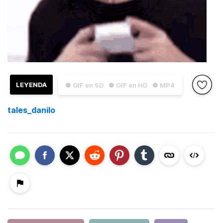
LEYENDA
● GIF en SD
● GIF en HD
● MP4
tales_danilo