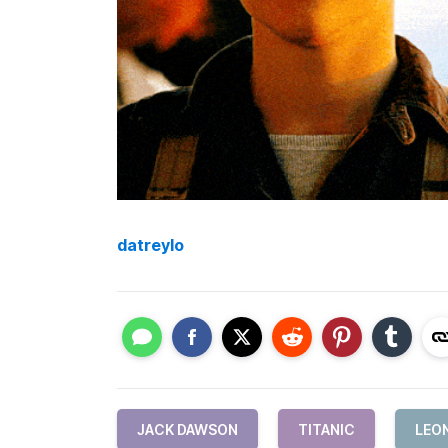
datreylo
JACK DAWSON
TITANIC
LEO