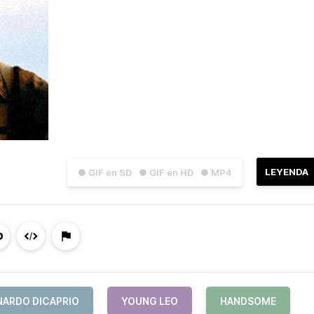
LEYENDA
● GIF en SD
● GIF en HD
● MP4
NARDO DICAPRIO
YOUNG LEO
HANDSOME