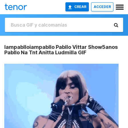
CREAR
ACCEDER
Iampablloiampabllo Pabllo Vittar Show5anos
Pabllo Na Tnt Anitta Ludmilla GIF