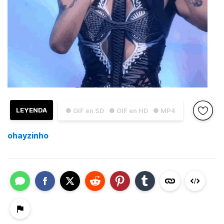
LEYENDA
● GIF en SD
● GIF en HD
● MP4
ohayzinho