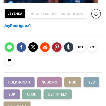
LEYENDA
● GIF en SD
● GIF en HD
● MP4
JayRodriguez1
HULK HOGAN
NODDING
NOD
YES
YUP
UHUH
DEFINITELY