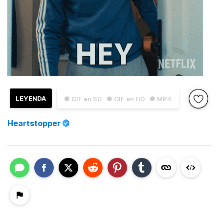
LEYENDA
● GIF en SD
● GIF en HD
● MP4
Heartstopper