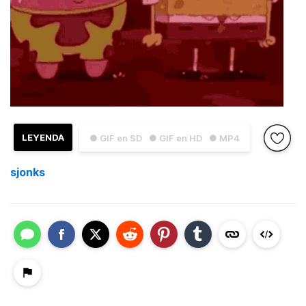
LEYENDA
● GIF en SD
● GIF en HD
● MP4
sjonks