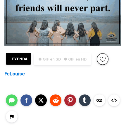
LEYENDA
● GIF en SD
● GIF en HD
FeLouise