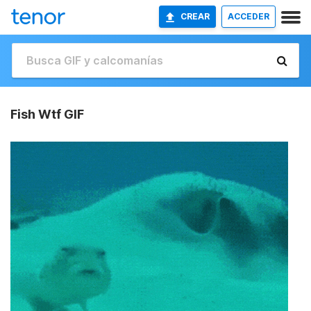
CREAR
ACCEDER
Fish Wtf GIF