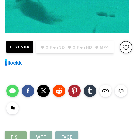
LEYENDA
● GIF en SD
● GIF en HD
● MP4
L
llockk
FISH
WTF
FACE