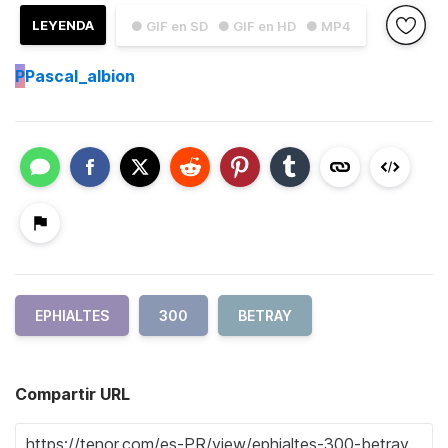
LEYENDA
● GIF en SD
● GIF en HD
● MP4
P
Pascal_albion
EPHIALTES
300
BETRAY
Compartir URL