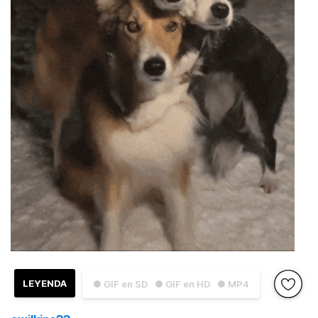
LEYENDA
● GIF en SD
● GIF en HD
● MP4