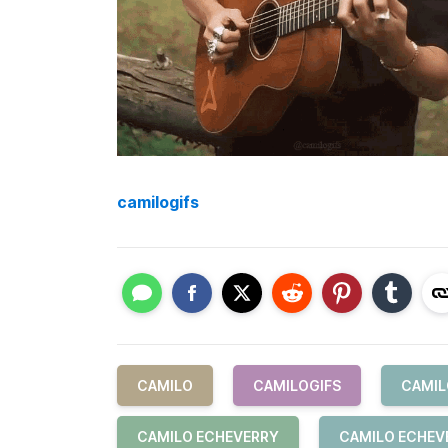
camilogifs
CAMILO
CAMILOGIFS
CAMIL
CAMILO ECHEVERRY
CAMILO ECHEV