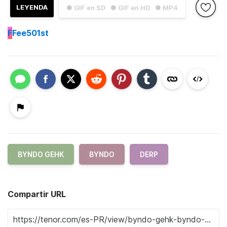
LEYENDA
● GIF en SD
● GIF en HD
● MP4
F
Fee501st
BYNDO GEHK
BYNDO
DERP
Compartir URL