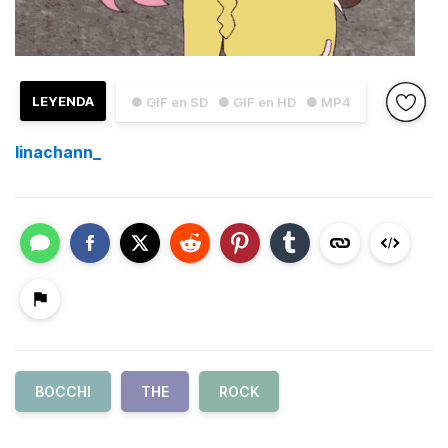
LEYENDA
● GIF en SD
● GIF en HD
● MP4
linachann_
BOCCHI
THE
ROCK