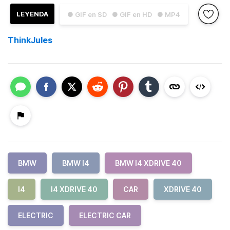
LEYENDA
● GIF en SD
● GIF en HD
● MP4
ThinkJules
BMW
BMW I4
BMW I4 XDRIVE 40
I4
I4 XDRIVE 40
CAR
XDRIVE 40
ELECTRIC
ELECTRIC CAR