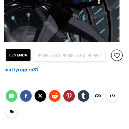
LEYENDA
● GIF en SD
● GIF en HD
● MP4
mattyrogers31