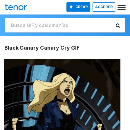
CREAR
ACCEDER
Black Canary Canary Cry GIF