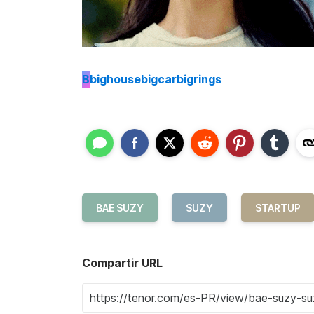
B
bighousebigcarbigrings
BAE SUZY
SUZY
STARTUP
Compartir URL