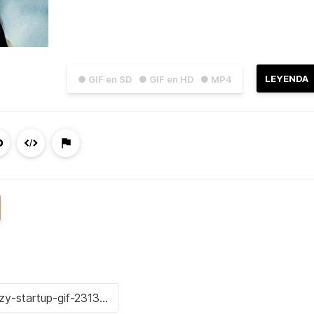
LEYENDA
● GIF en SD
● GIF en HD
● MP4