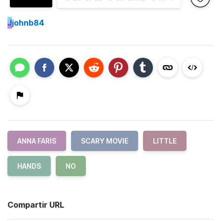
J
johnb84
ANNA FARIS
SCARY MOVIE
LITTLE
HANDS
NO
Compartir URL