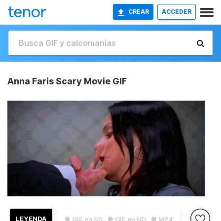
CREAR
ACCEDER
Anna Faris Scary Movie GIF
LEYENDA
● GIF en SD
● GIF en HD
● MP4