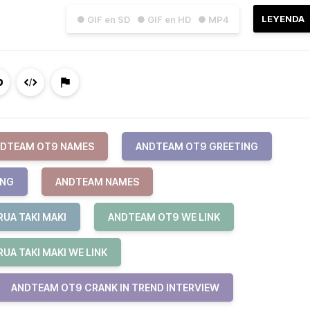
LEYENDA
● GIF en SD
● GIF en HD
● MP4
DTEAM OT9 NAMES
ANDTEAM OT9 GREETING
ING
ANDTEAM NAMES
UA TAKI MAKI
ANDTEAM OT9 WE LINK
UA TAKI MAKI WE LINK
ANDTEAM OT9 CRANK IN TREND INTERVIEW