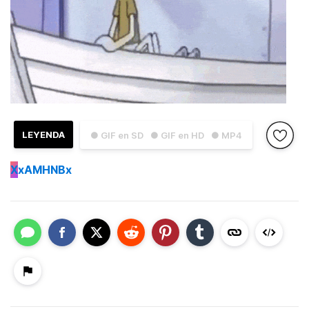
LEYENDA
● GIF en SD
● GIF en HD
● MP4
X
xAMHNBx