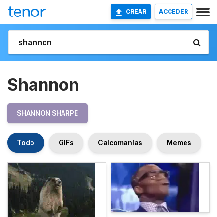
CREAR
ACCEDER
Shannon
SHANNON SHARPE
Todo
GIFs
Calcomanías
Memes