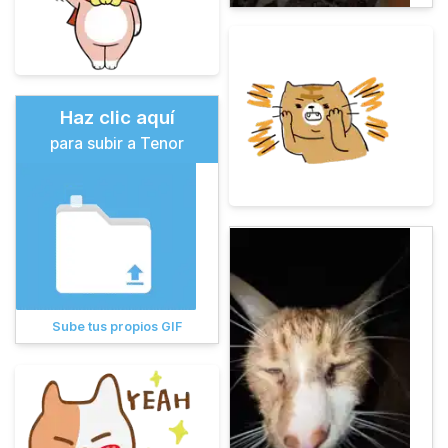
Haz clic aquí
para subir a Tenor
Sube tus propios GIF