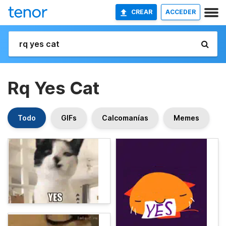
CREAR
ACCEDER
Rq Yes Cat
Todo
GIFs
Calcomanías
Memes