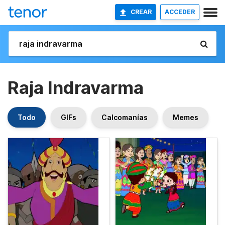
CREAR
ACCEDER
Raja Indravarma
Todo
GIFs
Calcomanías
Memes