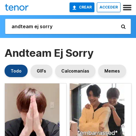
CREAR
ACCEDER
Andteam Ej Sorry
Todo
GIFs
Calcomanías
Memes