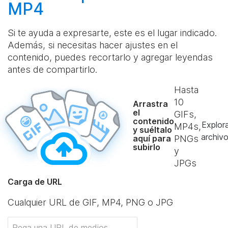
MP4
Si te ayuda a expresarte, este es el lugar indicado.
Además, si necesitas hacer ajustes en el
contenido, puedes recortarlo y agregar leyendas
antes de compartirlo.
Hasta
10
Arrastra
el
GIFs,
contenido
Explor
MP4s,
y suéltalo
archiv
aquí para
PNGs
subirlo
y
JPGs
Carga de URL
Cualquier URL de GIF, MP4, PNG o JPG