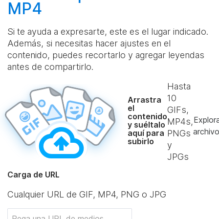
MP4
Si te ayuda a expresarte, este es el lugar indicado.
Además, si necesitas hacer ajustes en el
contenido, puedes recortarlo y agregar leyendas
antes de compartirlo.
Hasta
10
Arrastra
el
GIFs,
contenido
Explor
MP4s,
y suéltalo
archiv
aquí para
PNGs
subirlo
y
JPGs
Carga de URL
Cualquier URL de GIF, MP4, PNG o JPG