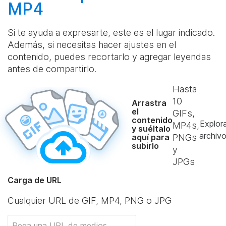
MP4
Si te ayuda a expresarte, este es el lugar indicado.
Además, si necesitas hacer ajustes en el
contenido, puedes recortarlo y agregar leyendas
antes de compartirlo.
Hasta
10
Arrastra
el
GIFs,
contenido
Explor
MP4s,
y suéltalo
archiv
aquí para
PNGs
subirlo
y
JPGs
Carga de URL
Cualquier URL de GIF, MP4, PNG o JPG