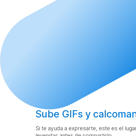
Sube
GIFs y calcoman
Si te ayuda a expresarte, este es el lug
leyendas antes de compartirlo.