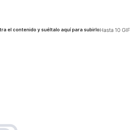
ra el contenido y suéltalo aquí para subirlo
Hasta
10
GIF