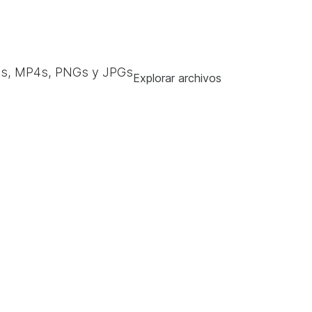
s, MP4s, PNGs y JPGs
Explorar archivos