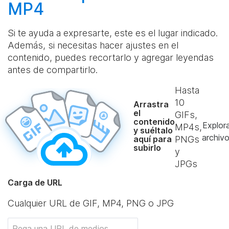
MP4
Si te ayuda a expresarte, este es el lugar indicado.
Además, si necesitas hacer ajustes en el
contenido, puedes recortarlo y agregar leyendas
antes de compartirlo.
Hasta
10
Arrastra
el
GIFs,
contenido
Explor
MP4s,
y suéltalo
archiv
aquí para
PNGs
subirlo
y
JPGs
Carga de URL
Cualquier URL de GIF, MP4, PNG o JPG