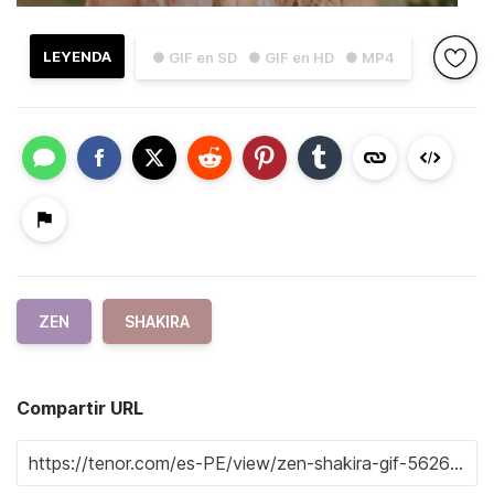
LEYENDA
● GIF en SD
● GIF en HD
● MP4
ZEN
SHAKIRA
Compartir URL