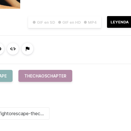
LEYENDA
● GIF en SD
● GIF en HD
● MP4
APE
THECHAOSCHAPTER