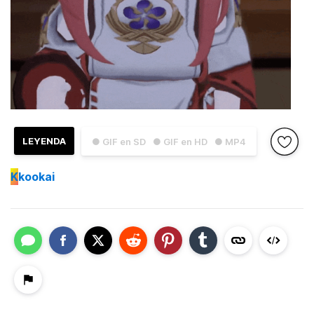
LEYENDA
● GIF en SD
● GIF en HD
● MP4
K
kookai