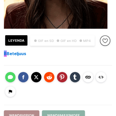
LEYENDA
● GIF en SD
● GIF en HD
● MP4
B
Beteljuus
WANDAVISION
WANDAMAXIMOFF