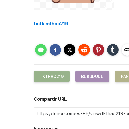
tietkimthao219
TKTHAO219
BUBUDUDU
PAN
Compartir URL
Incorporar