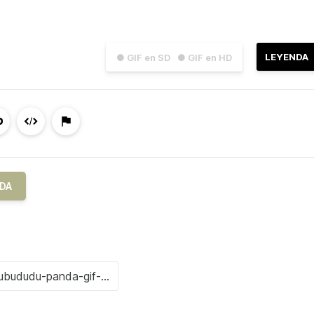
LEYENDA
● GIF en SD
● GIF en HD
DA