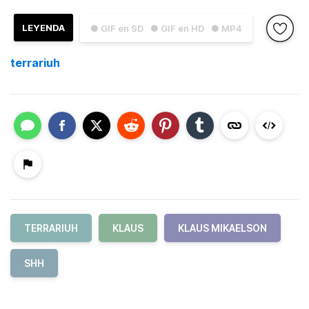
LEYENDA
● GIF en SD
● GIF en HD
● MP4
terrariuh
TERRARIUH
KLAUS
KLAUS MIKAELSON
SHH