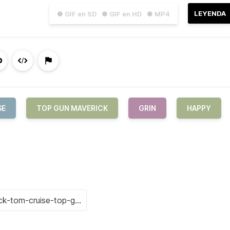
LEYENDA
● GIF en SD
● GIF en HD
● MP4
SE
TOP GUN MAVERICK
GRIN
HAPPY