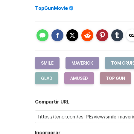
TopGunMovie
SMILE
MAVERICK
TOM CRUI
GLAD
AMUSED
TOP GUN
Compartir URL
Incorporar