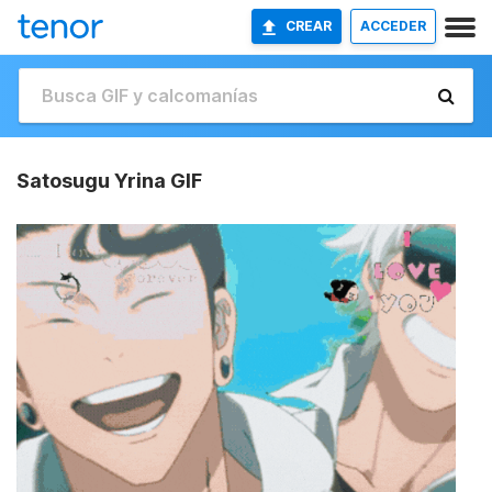
CREAR
ACCEDER
Satosugu Yrina GIF