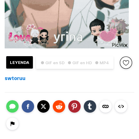
LEYENDA
● GIF en SD
● GIF en HD
● MP4
swtoruu