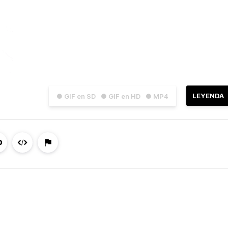
LEYENDA
● GIF en SD
● GIF en HD
● MP4