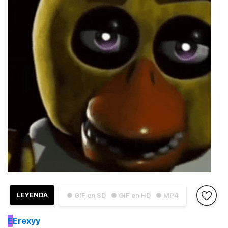
LEYENDA
● GIF en SD
● GIF en HD
● MP4
E
Erexyy