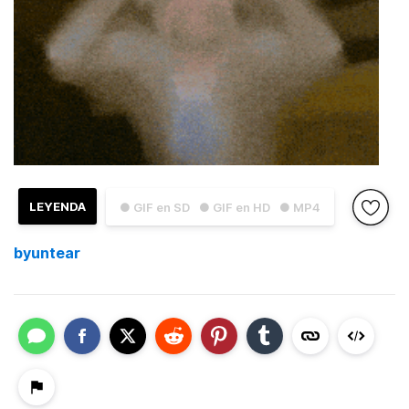
LEYENDA
● GIF en SD
● GIF en HD
● MP4
byuntear