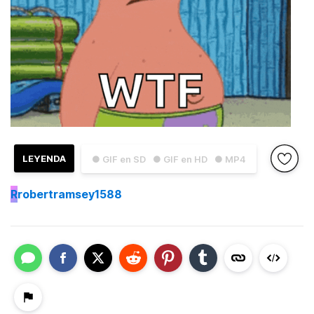
LEYENDA
● GIF en SD
● GIF en HD
● MP4
R
robertramsey1588