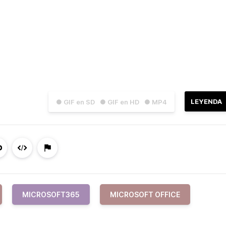
LEYENDA
● GIF en SD
● GIF en HD
● MP4
MICROSOFT365
MICROSOFT OFFICE