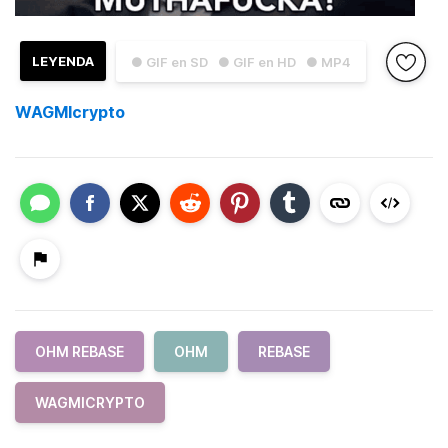
LEYENDA
● GIF en SD
● GIF en HD
● MP4
WAGMIcrypto
OHM REBASE
OHM
REBASE
WAGMICRYPTO