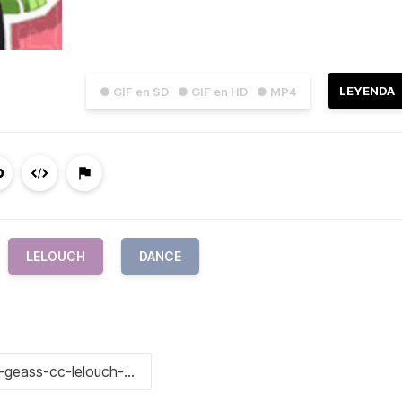
LEYENDA
● GIF en SD
● GIF en HD
● MP4
LELOUCH
DANCE