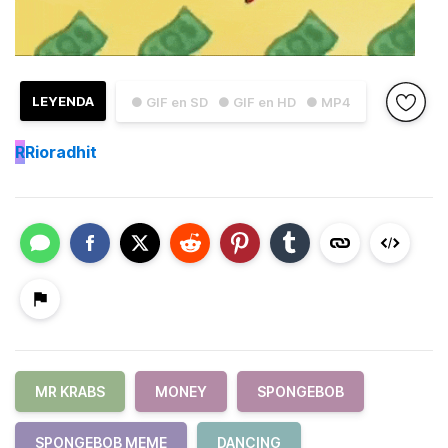
LEYENDA
● GIF en SD
● GIF en HD
● MP4
R
Rioradhit
MR KRABS
MONEY
SPONGEBOB
SPONGEBOB MEME
DANCING