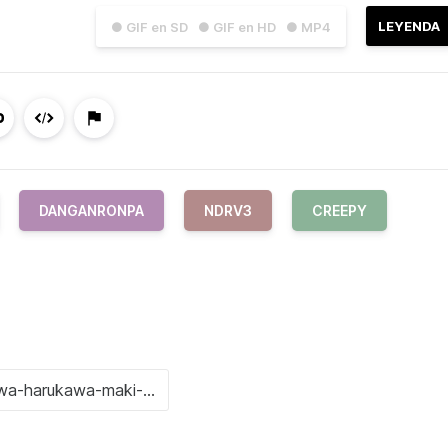
LEYENDA
● GIF en SD
● GIF en HD
● MP4
DANGANRONPA
NDRV3
CREEPY