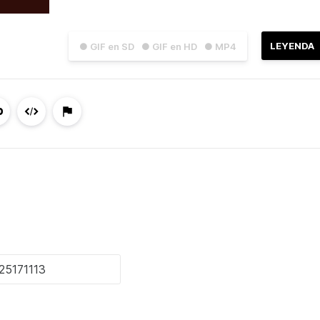
LEYENDA
● GIF en SD
● GIF en HD
● MP4