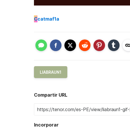
C
catmaf1a
LIABRAUN1
Compartir URL
Incorporar