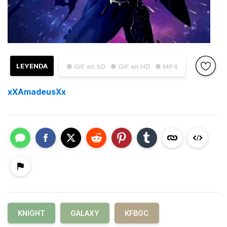
LEYENDA
● GIF en SD
● GIF en HD
● MP4
xXAmadeusXx
KNIGHT
GALAXY
KFBGC