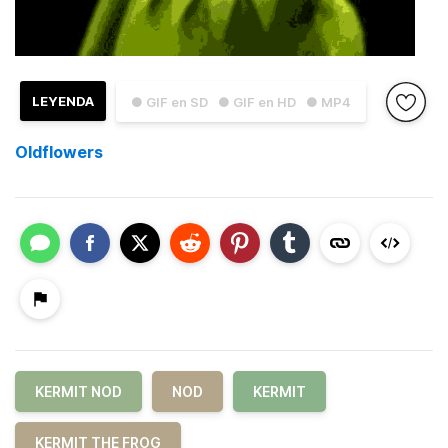
LEYENDA
● GIF en SD
● GIF en HD
● MP4
Oldflowers
KERMIT NOD
NOD
KERMIT
KERMIT THE FROG