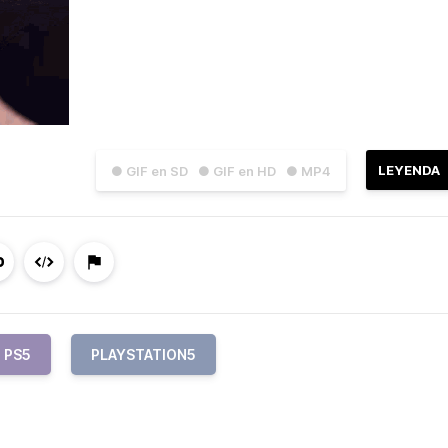
LEYENDA
● GIF en SD
● GIF en HD
● MP4
PS5
PLAYSTATION5