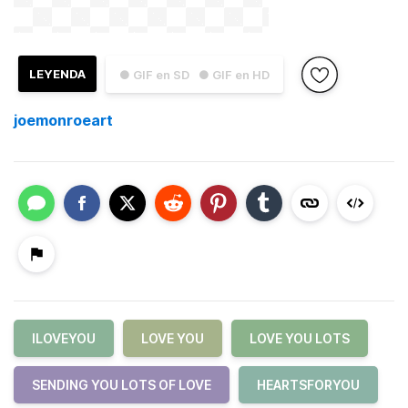
LEYENDA
● GIF en SD
● GIF en HD
joemonroeart
ILOVEYOU
LOVE YOU
LOVE YOU LOTS
SENDING YOU LOTS OF LOVE
HEARTSFORYOU